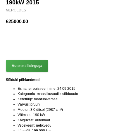
190kW 2015
MERCEDES
€
25000.00
(+372) 512 7777
Auto ost liisinguga
Sõiduki põhiandmed
Esmane registreerimine: 24.09.2015
Kategooria: maastikusuutlik sõiduauto
Keretüüp: mahtuniversaal
Värvus: pruun
Mootor: 3.0 diisel (2987 cm³)
Võimsus: 190 kW
Käigukast: automaat
Veoskeem: nelikvedu
Läbisõit: 199 000 km