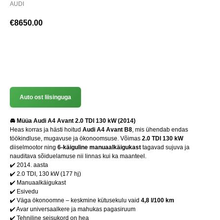
AUDI
€
8650.00
(+372) 512 7777
Auto ost liisinguga
🚘 Müüa Audi A4 Avant 2.0 TDI 130 kW (2014)
Heas korras ja hästi hoitud
Audi A4 Avant B8
, mis ühendab endas
töökindluse, mugavuse ja ökonoomsuse. Võimas
2.0 TDI 130 kW
diiselmootor ning
6-käiguline manuaalkäigukast
tagavad sujuva ja
nauditava sõiduelamuse nii linnas kui ka maanteel.
✔️ 2014. aasta
✔️ 2.0 TDI, 130 kW (177 hj)
✔️ Manuaalkäigukast
✔️ Esivedu
✔️ Väga ökonoomne – keskmine kütusekulu vaid
4,8 l/100 km
✔️ Avar universaalkere ja mahukas pagasiruum
✔️ Tehniline seisukord on hea