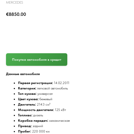
MERCEDES
€
8850.00
(+372) 512 7777
Покупка автомобиля в кредит
Данные автомобиля
Первая регистрация:
14.02.2011
Категория:
легковой автомобиль
Тип кузова:
универсал
Цвет кузова:
бежевый
Двигатель:
2143 см³
Мощность двигателя:
125 кВт
Топливо:
дизель
Коробка передач:
механическая
Привод:
задний
Пробег:
220 000 км