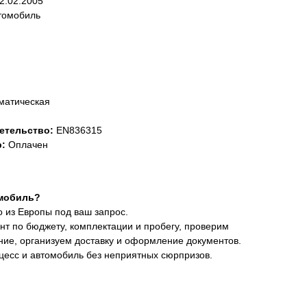
2.02.2005
томобиль
матическая
етельство:
EN836315
:
Оплачен
мобиль?
 из Европы под ваш запрос.
т по бюджету, комплектации и пробегу, проверим
ние, организуем доставку и оформление документов.
цесс и автомобиль без неприятных сюрпризов.