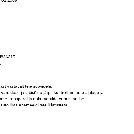
.02.2005
836315
d
past vastavalt teie soovidele.
arustuse ja läbisõidu järgi, kontrollime auto ajalugu ja
ldame transpordi ja dokumentide vormistamise.
a auto ilma ebameeldivate üllatusteta.