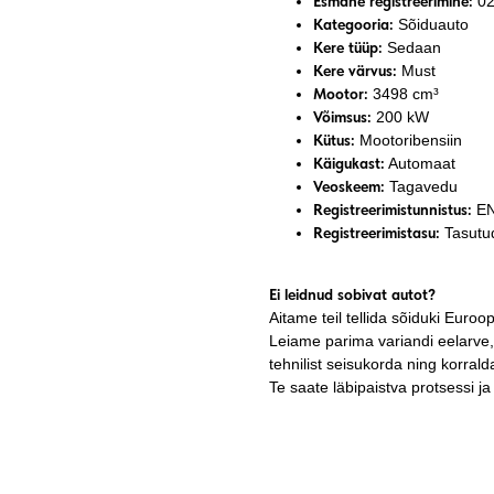
Esmane registreerimine:
02
Kategooria:
Sõiduauto
Kere tüüp:
Sedaan
Kere värvus:
Must
Mootor:
3498 cm³
Võimsus:
200 kW
Kütus:
Mootoribensiin
Käigukast:
Automaat
Veoskeem:
Tagavedu
Registreerimistunnistus:
EN
Registreerimistasu:
Tasutu
Ei leidnud sobivat autot?
Aitame teil tellida sõiduki Euroo
Leiame parima variandi eelarve, v
tehnilist seisukorda ning korra
Te saate läbipaistva protsessi j