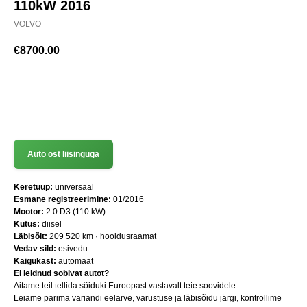
110kW 2016
VOLVO
€
8700.00
(+372) 512 7777
Auto ost liisinguga
Keretüüp:
universaal
Esmane registreerimine:
01/2016
Mootor:
2.0 D3 (110 kW)
Kütus:
diisel
Läbisõit:
209 520 km · hooldusraamat
Vedav sild:
esivedu
Käigukast:
automaat
Ei leidnud sobivat autot?
Aitame teil tellida sõiduki Euroopast vastavalt teie soovidele.
Leiame parima variandi eelarve, varustuse ja läbisõidu järgi, kontrollime