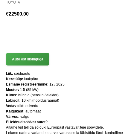
TOYOTA
€
22500.00
(+372) 512 7777
Auto ost liisinguga
Liik:
sõiduauto
Keretüüp:
luukpära
Esmane registreerimine:
12 / 2025
Mootor:
1.5 (85 kW)
Kütus:
hübriid (bensiin / elekter)
Läbisõit:
10 km (hooldusraamat)
Vedav sild:
esivedu
Käigukast:
automaat
Värvus:
valge
Ei leidnud sobivat autot?
Aitame teil tellida sõiduki Euroopast vastavalt teie soovidele.
Leiame parima variandi eelarve, varustuse ja läbisõidu järgi, kontrollime