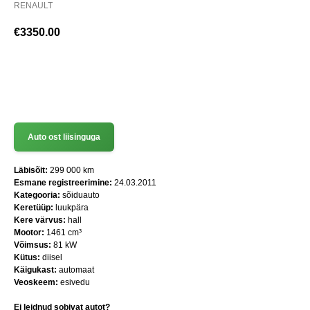
RENAULT
€
3350.00
(+372) 512 7777
Auto ost liisinguga
Läbisõit:
299 000 km
Esmane registreerimine:
24.03.2011
Kategooria:
sõiduauto
Keretüüp:
luukpära
Kere värvus:
hall
Mootor:
1461 cm³
Võimsus:
81 kW
Kütus:
diisel
Käigukast:
automaat
Veoskeem:
esivedu
Ei leidnud sobivat autot?