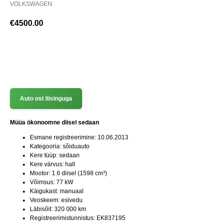
VOLKSWAGEN
€
4500.00
(+372) 512 7777
Auto ost liisinguga
Müüa ökonoomne diisel sedaan
Esmane registreerimine: 10.06.2013
Kategooria: sõiduauto
Kere tüüp: sedaan
Kere värvus: hall
Mootor: 1.6 diisel (1598 cm³)
Võimsus: 77 kW
Käigukast: manuaal
Veoskeem: esivedu
Läbisõit: 320 000 km
Registreerimistunnistus: EK837195