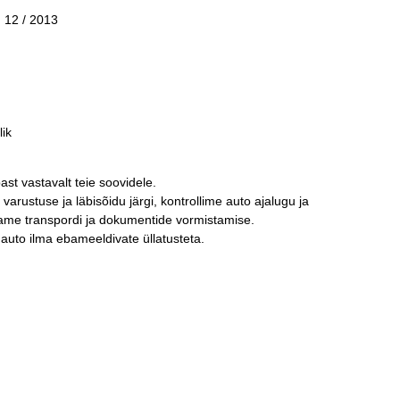
:
12 / 2013
ik
past vastavalt teie soovidele.
arustuse ja läbisõidu järgi, kontrollime auto ajalugu ja
ldame transpordi ja dokumentide vormistamise.
a auto ilma ebameeldivate üllatusteta.