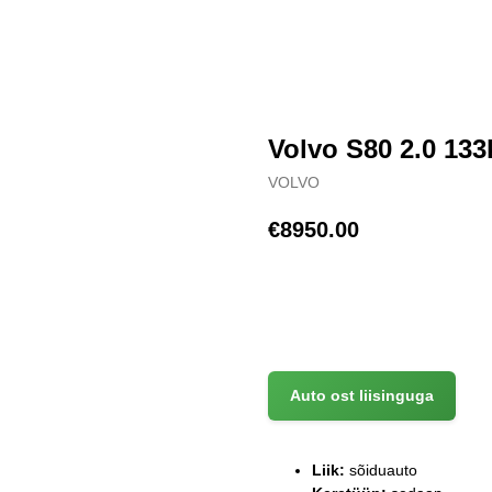
Volvo S80 2.0 13
VOLVO
€
8950.00
(+372) 512 7777
Auto ost liisinguga
Liik:
sõiduauto