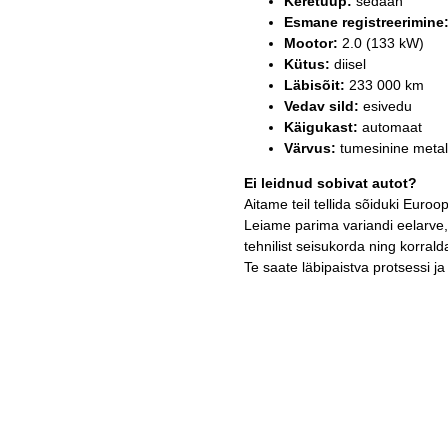
Keretüüp:
sedaan
Esmane registreerimine
Mootor:
2.0 (133 kW)
Kütus:
diisel
Läbisõit:
233 000 km
Vedav sild:
esivedu
Käigukast:
automaat
Värvus:
tumesinine metall
Ei leidnud sobivat autot?
Aitame teil tellida sõiduki Euroo
Leiame parima variandi eelarve, v
tehnilist seisukorda ning korra
Te saate läbipaistva protsessi j