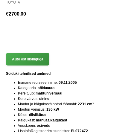
TOYOTA
€
2700.00
(+372) 512 7777
Auto ost liisinguga
Sõiduki tehnilised andmed
Esmane registreerimine:
09.11.2005
Kategooria:
sõiduauto
Kere tüüp:
mahtuniversaal
Kere värvus:
sinine
Mootor ja käigukastMootori töömaht:
2231 cm³
Mootori võimsus:
130 kW
Kütus:
diislikütus
Käigukast:
manuaalkäigukast
Veoskeem:
esivedu
LisainfoRegistreerimistunnistus:
EL072472