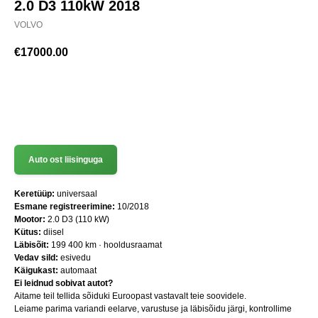
2.0 D3 110kW 2018
VOLVO
€
17000.00
(+372) 512 7777
Auto ost liisinguga
Keretüüp:
universaal
Esmane registreerimine:
10/2018
Mootor:
2.0 D3 (110 kW)
Kütus:
diisel
Läbisõit:
199 400 km · hooldusraamat
Vedav sild:
esivedu
Käigukast:
automaat
Ei leidnud sobivat autot?
Aitame teil tellida sõiduki Euroopast vastavalt teie soovidele.
Leiame parima variandi eelarve, varustuse ja läbisõidu järgi, kontrollime