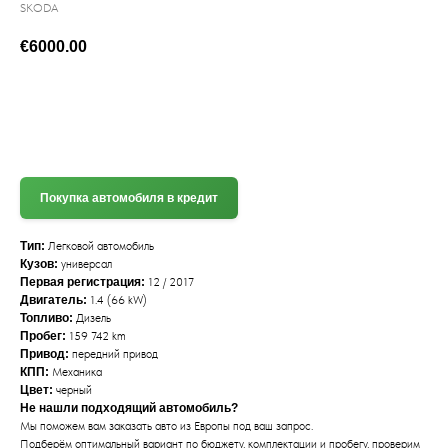
SKODA
€
6000.00
(+372) 512 7777
Покупка автомобиля в кредит
Тип:
Легковой автомобиль
Кузов:
универсал
Первая регистрация:
12 / 2017
Двигатель:
1.4 (66 kW)
Топливо:
Дизель
Пробег:
159 742 km
Привод:
передний привод
КПП:
Механика
Цвет:
черный
Не нашли подходящий автомобиль?
Мы поможем вам заказать авто из Европы под ваш запрос.
Подберём оптимальный вариант по бюджету, комплектации и пробегу, проверим